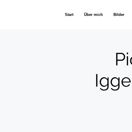
Start
Über mich
Bilder
P
Igge