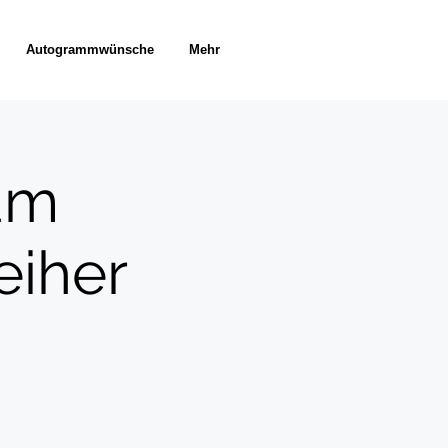
Autogrammwünsche
Mehr
am
eiher