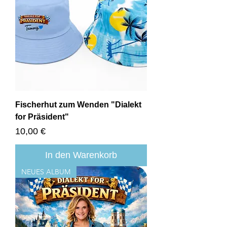
Fischerhut zum Wenden "Dialekt
for Präsident"
Preis
10,00 €
In den Warenkorb
NEUES ALBUM