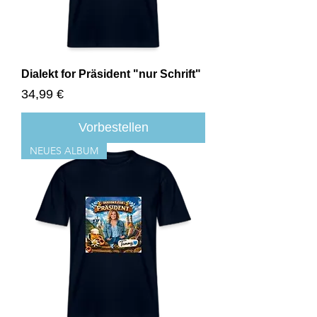
Dialekt for Präsident "nur Schrift"
Preis
34,99 €
Vorbestellen
NEUES ALBUM