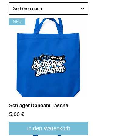
NEU
Schlager Dahoam Tasche
Preis
5,00 €
In den Warenkorb