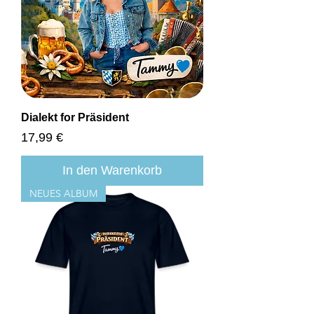
Dialekt for Präsident
Preis
17,99 €
In den Warenkorb
NEUES ALBUM