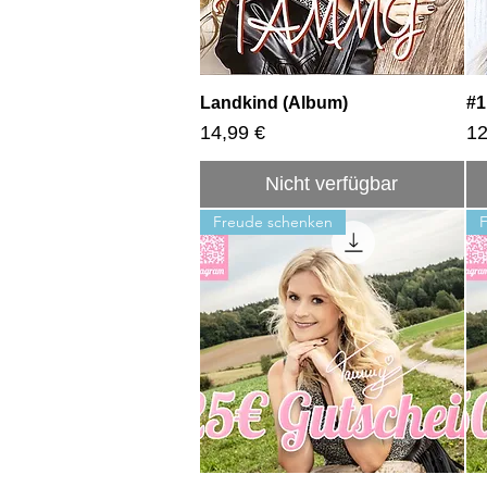
Schnellansicht
Landkind (Album)
#1
Preis
Pr
14,99 €
12
Nicht verfügbar
Freude schenken
F