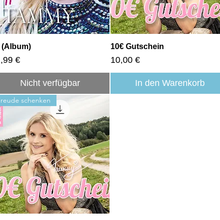
Schnellansicht
Schnellansicht
 (Album)
10€ Gutschein
eis
Preis
,99 €
10,00 €
Nicht verfügbar
In den Warenkorb
reude schenken