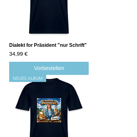
Dialekt for Präsident "nur Schrift"
Preis
34,99 €
Vorbestellen
NEUES ALBUM