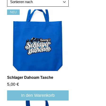
NEU
Schlager Dahoam Tasche
Preis
5,00 €
In den Warenkorb