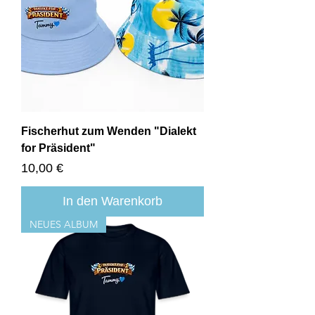
Fischerhut zum Wenden "Dialekt
for Präsident"
Preis
10,00 €
In den Warenkorb
NEUES ALBUM