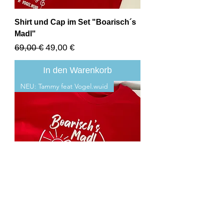
Shirt und Cap im Set "Boarisch´s
Madl"
Standardpreis
Sale-Preis
69,00 €
49,00 €
In den Warenkorb
NEU: Tammy feat Vogel.wuid